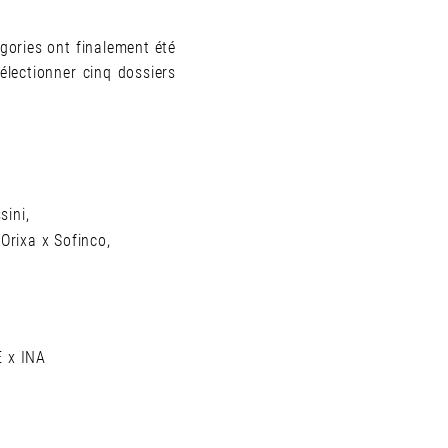
égories ont finalement été
électionner cinq dossiers
sini,
Orixa x Sofinco,
E x INA