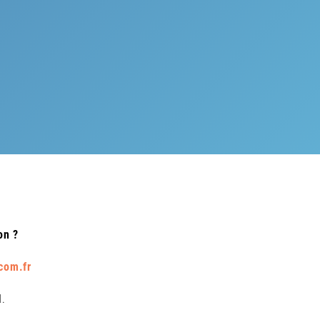
on ?
com.fr
d.