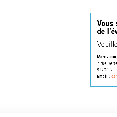
Vous 
de l’
Veuill
Marevcom
7 rue Ber
92200 Neui
Email :
ca