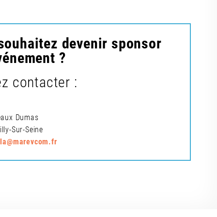
souhaitez devenir sponsor
événement ?
ez contacter :
teaux Dumas
lly-Sur-Seine
rla@marevcom.fr